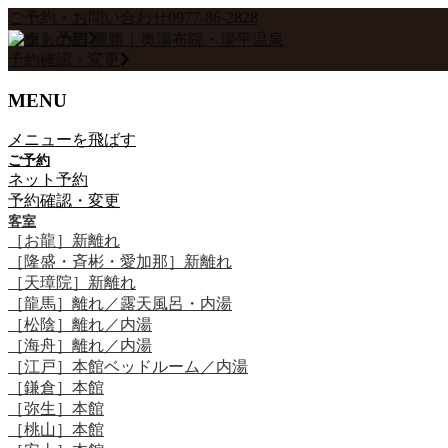
ご予約・お問い合わせ
0977-86-2828
ネット予約
予約確認・変更
MENU
メニューを飛ばす
ご予約
ネット予約
予約確認・変更
客室
［お龍］新離れ
［隆盛・斉彬・愛加那］新離れ
［天璋院］新離れ
［龍馬］離れ／露天風呂・内湯
［松陰］離れ／内湯
［海舟］離れ／内湯
［江戸］本館ベッドルーム／内湯
［鎌倉］本館
［弥生］本館
［桃山］本館