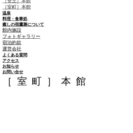
［安土］本館
［室町］本館
温泉
料理・食事処
癒しの宿鷹勝について
館内施設
フォトギャラリー
宿泊約款
運営会社
よくある質問
アクセス
お知らせ
お問い合せ
［室町］本館