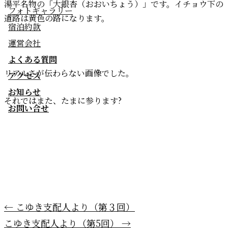
湯平名物の「大銀杏（おおいちょう）」です。イチョウ下の
フォトギャラリー
道路は黄色の路になります。
宿泊約款
運営会社
よくある質問
リアルさが伝わらない画像でした。
アクセス
お知らせ
それではまた、たまに参ります?
お問い合せ
←
こゆき支配人より（第３回）
こゆき支配人より（第5回）
→