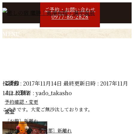
ご予約・お問い合わせ
0977-86-2828
MENU
メ
お知らせ
ニ
こゆき支配人より（第４回）
ュ
ー
ご予約
投稿日 : 2017年11月14日
最終更新日時 : 2017年11月
を
ネット予約
14日
投稿者 :
yado_takasho
飛
予約確認・変更
ば
こゆきです。大変ご無沙汰しております。
客室
す
［お龍］新離れ
［隆盛・斉彬・愛加那］新離れ