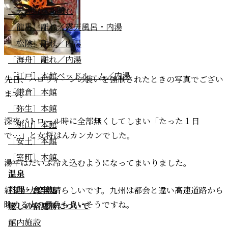
［天璋院］新離れ
［龍馬］離れ／露天風呂・内湯
［松陰］離れ／内湯
［海舟］離れ／内湯
［江戸］本館ベッドルーム／内湯
先日、ハロウィーンの装いを強制されたときの写真でござい
［鎌倉］本館
ます。
［弥生］本館
深夜パトロール時に全部無くしてしまい「たった１日
［桃山］本館
で…」と女将はんカンカンでした。
［安土］本館
［室町］本館
湯平はだいぶ冷え込むようになってまいりました。
温泉
料理・食事処
紅葉が大変素晴らしいです。九州は都会と違い高速道路から
眺める山の景色も良いそうですね。
癒しの宿鷹勝について
館内施設